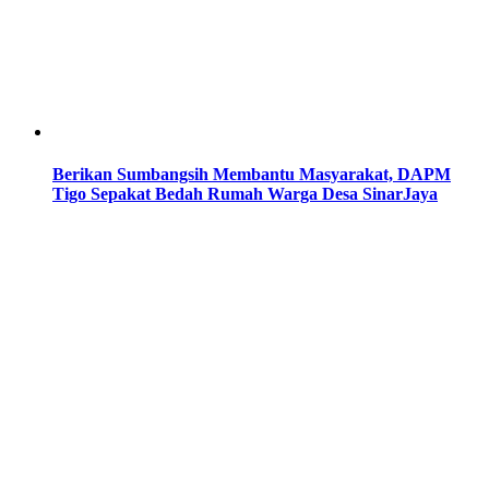
Berikan Sumbangsih Membantu Masyarakat, DAPM
Tigo Sepakat Bedah Rumah Warga Desa SinarJaya