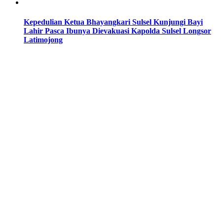
Kepedulian Ketua Bhayangkari Sulsel Kunjungi Bayi
Lahir Pasca Ibunya Dievakuasi Kapolda Sulsel Longsor
Latimojong