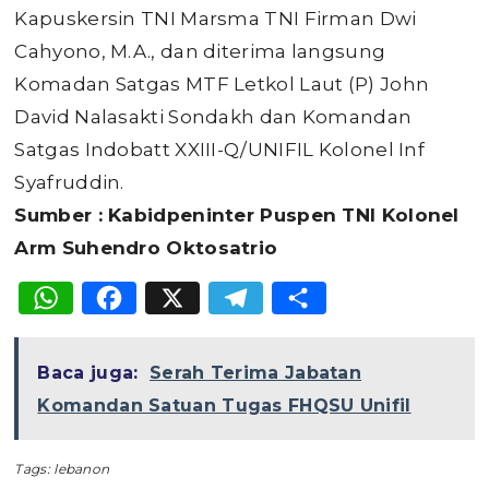
Kapuskersin TNI Marsma TNI Firman Dwi
Cahyono, M.A., dan diterima langsung
Komadan Satgas MTF Letkol Laut (P) John
David Nalasakti Sondakh dan Komandan
Satgas Indobatt XXIII-Q/UNIFIL Kolonel Inf
Syafruddin.
Sumber : Kabidpeninter Puspen TNI Kolonel
Arm Suhendro Oktosatrio
WhatsApp
Facebook
X
Telegram
Share
Baca juga:
Serah Terima Jabatan
Komandan Satuan Tugas FHQSU Unifil
Tags:
lebanon