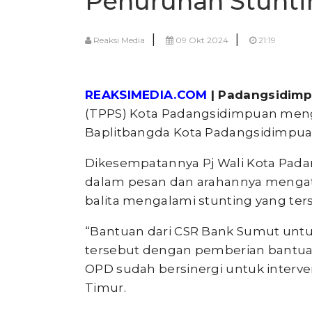
Penurunan Stunti
|
|
Reaksi Media
09 Okt 2024
21:19
REAKSIMEDIA.COM
| Padangsidim
(TPPS) Kota Padangsidimpuan mengge
Baplitbangda Kota Padangsidimpuan
Dikesempatannya Pj Wali Kota Pad
dalam pesan dan arahannya mengat
balita mengalami stunting yang te
“Bantuan dari CSR Bank Sumut untuk
tersebut dengan pemberian bantua
OPD sudah bersinergi untuk interven
Timur.