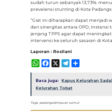
sudah turun sebanyak 13,73℅. menu
prevalensi stunting di Kota Padang
“Giat ini diharapkan dapat menjadi w
dan sinergitas antara OPD, Instansi 
jenjang TPPS agar dapat meningkatk
intervensi ke seluruh sasaran di Kota
Laporan : Rosliani
WhatsApp
Facebook
X
Telegram
Share
Baca juga:
Kapus Kelurahan Sada
Kelurahan Tobat
Tags:
padangsidimpuan sumut