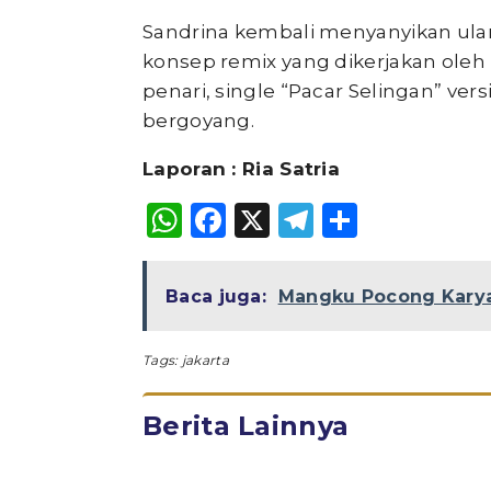
Sandrina kembali menyanyikan ula
konsep remix yang dikerjakan oleh
penari, single “Pacar Selingan” ve
bergoyang.
Laporan : Ria Satria
WhatsApp
Facebook
X
Telegram
Share
Baca juga:
Mangku Pocong Karya
Tags:
jakarta
Berita Lainnya