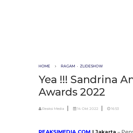
HOME
RAGAM
•
ZLIDESHOW
Yea !!! Sandrina A
Awards 2022
|
|
Reaksi Media
14 Okt 2022
16:53
REAKSIMEDIA.COM
| Jakarta
– Peny