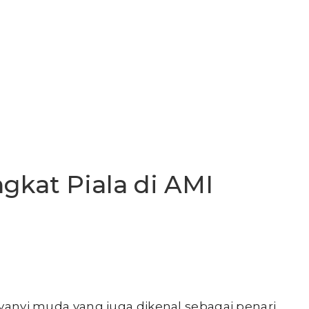
ngkat Piala di AMI
anyi muda yang juga dikenal sebagai penari,