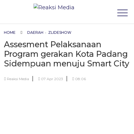
HOME
DAERAH
•
ZLIDESHOW
Assesment Pelaksanaan
Program gerakan Kota Padang
Sidempuan menuju Smart City
|
|
Reaksi Media
07 Apr 2023
08:06