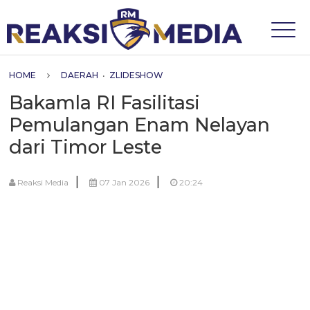
HOME
DAERAH
•
ZLIDESHOW
Bakamla RI Fasilitasi
Pemulangan Enam Nelayan
dari Timor Leste
|
|
Reaksi Media
07 Jan 2026
20:24