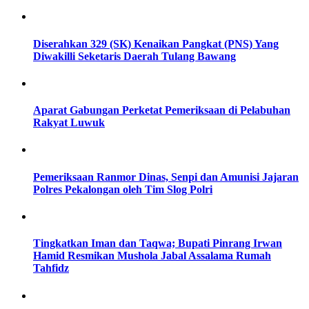
Diserahkan 329 (SK) Kenaikan Pangkat (PNS) Yang
Diwakilli Seketaris Daerah Tulang Bawang
Aparat Gabungan Perketat Pemeriksaan di Pelabuhan
Rakyat Luwuk
Pemeriksaan Ranmor Dinas, Senpi dan Amunisi Jajaran
Polres Pekalongan oleh Tim Slog Polri
Tingkatkan Iman dan Taqwa; Bupati Pinrang Irwan
Hamid Resmikan Mushola Jabal Assalama Rumah
Tahfidz