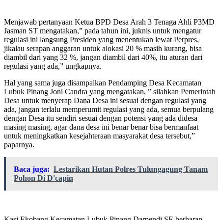
Menjawab pertanyaan Ketua BPD Desa Arah 3 Tenaga Ahli P3MD
Jasman ST mengatakan,” pada tahun ini, juknis untuk mengatur
regulasi ini langsung Presiden yang menentukan lewat Perpres,
jikalau serapan anggaran untuk alokasi 20 % masih kurang, bisa
diambil dari yang 32 %, jangan diambil dari 40%, itu aturan dari
regulasi yang ada,” ungkapnya.
Hal yang sama juga disampaikan Pendamping Desa Kecamatan
Lubuk Pinang Joni Candra yang mengatakan, ” silahkan Pemerintah
Desa untuk menyerap Dana Desa ini sesuai dengan regulasi yang
ada, jangan terlalu memperumit regulasi yang ada, semua berpulang
dengan Desa itu sendiri sesuai dengan potensi yang ada didesa
masing masing, agar dana desa ini benar benar bisa bermanfaat
untuk meningkatkan kesejahteraan masyarakat desa tersebut,”
paparnya.
Baca juga:
Lestarikan Hutan Polres Tulungagung Tanam
Pohon Di D'capin
Kasi Ekobang Kecamatan Lubuk Pinang Darpendi SE berharap