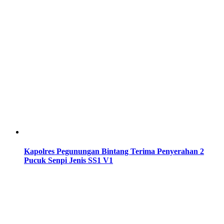
Kapolres Pegunungan Bintang Terima Penyerahan 2
Pucuk Senpi Jenis SS1 V1