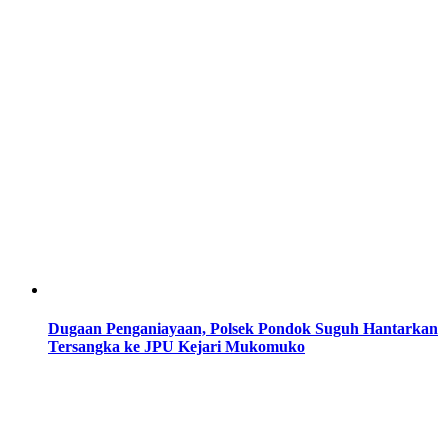
Dugaan Penganiayaan, Polsek Pondok Suguh Hantarkan
Tersangka ke JPU Kejari Mukomuko