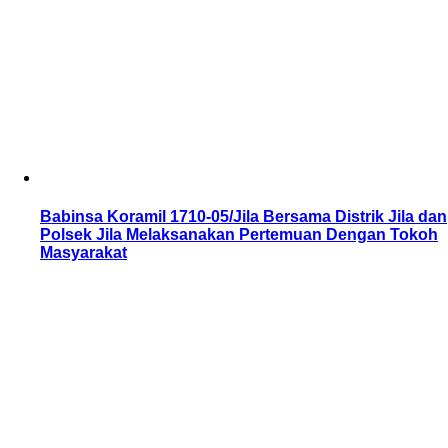
Babinsa Koramil 1710-05/Jila Bersama Distrik Jila dan
Polsek Jila Melaksanakan Pertemuan Dengan Tokoh
Masyarakat