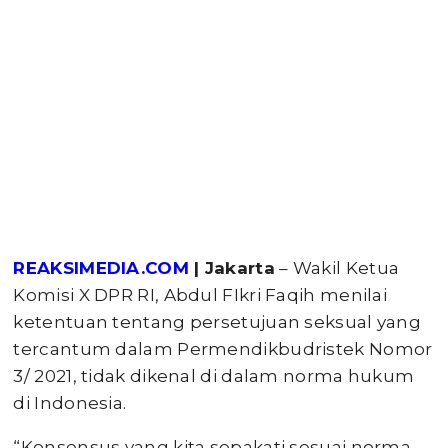
REAKSIMEDIA.COM
| Jakarta
– Wakil Ketua
Komisi X DPR RI, Abdul FIkri Faqih menilai
ketentuan tentang persetujuan seksual yang
tercantum dalam Permendikbudristek Nomor
3/ 2021, tidak dikenal di dalam norma hukum
di Indonesia.
“Konsensus yang kita sepakati sesuai norma