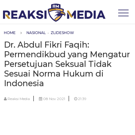
HOME
NASIONAL
•
ZLIDESHOW
Dr. Abdul Fikri Faqih:
Permendikbud yang Mengatur
Persetujuan Seksual Tidak
Sesuai Norma Hukum di
Indonesia
|
|
Reaksi Media
08 Nov 2021
21:39