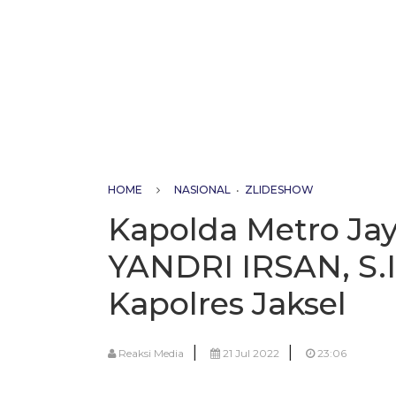
HOME
NASIONAL
•
ZLIDESHOW
Kapolda Metro J
YANDRI IRSAN, S.I.
Kapolres Jaksel
|
|
Reaksi Media
21 Jul 2022
23:06