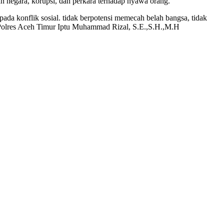
nan negara, korupsi, dan perkara terhadap nyawa orang.
ada konflik sosial. tidak berpotensi memecah belah bangsa, tidak
m Polres Aceh Timur Iptu Muhammad Rizal, S.E.,S.H.,M.H