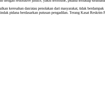
kan dengan restorative justice, yakni terorisme, pidana terhadap keama
bulkan keresahan dan/atau penolakan dari masyarakat, tidak berdampak p
ku tindak pidana berdasarkan putusan pengadilan. Terang Kasat Reskri