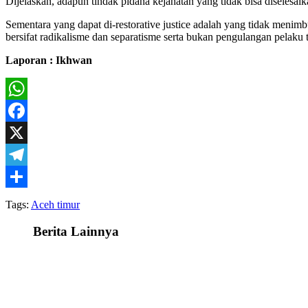
Dijelaskan, adapun tindak pidana kejahatan yang tidak bisa diselesai
Sementara yang dapat di-restorative justice adalah yang tidak menim
bersifat radikalisme dan separatisme serta bukan pengulangan pela
Laporan : Ikhwan
WhatsApp
Facebook
X
Telegram
Share
Tags:
Aceh timur
Berita Lainnya