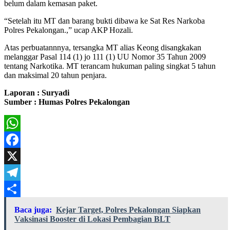
belum dalam kemasan paket.
“Setelah itu MT dan barang bukti dibawa ke Sat Res Narkoba
Polres Pekalongan.,” ucap AKP Hozali.
Atas perbuatannnya, tersangka MT alias Keong disangkakan
melanggar Pasal 114 (1) jo 111 (1) UU Nomor 35 Tahun 2009
tentang Narkotika. MT terancam hukuman paling singkat 5 tahun
dan maksimal 20 tahun penjara.
Laporan : Suryadi
Sumber : Humas Polres Pekalongan
WhatsApp
Facebook
X
Telegram
Share
Baca juga:
Kejar Target, Polres Pekalongan Siapkan
Vaksinasi Booster di Lokasi Pembagian BLT