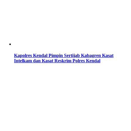
Kapolres Kendal Pimpin Sertijab Kabagren Kasat
Intelkam dan Kasat Reskrim Polres Kendal