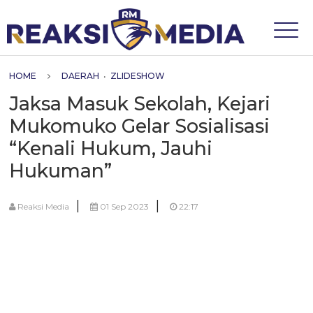
HOME
DAERAH
•
ZLIDESHOW
Jaksa Masuk Sekolah, Kejari
Mukomuko Gelar Sosialisasi
“Kenali Hukum, Jauhi
Hukuman”
|
|
Reaksi Media
01 Sep 2023
22:17