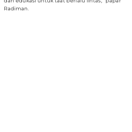
dan edukasi untuk taat berlalu lintas,” papar
Radiman.