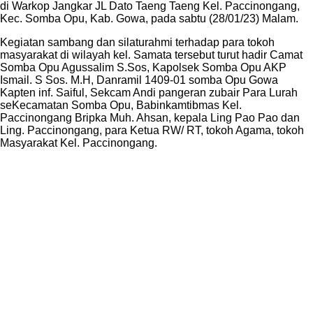
di Warkop Jangkar JL Dato Taeng Taeng Kel. Paccinongang,
Kec. Somba Opu, Kab. Gowa, pada sabtu (28/01/23) Malam.
Kegiatan sambang dan silaturahmi terhadap para tokoh
masyarakat di wilayah kel. Samata tersebut turut hadir Camat
Somba Opu Agussalim S.Sos, Kapolsek Somba Opu AKP
Ismail. S Sos. M.H, Danramil 1409-01 somba Opu Gowa
Kapten inf. Saiful, Sekcam Andi pangeran zubair Para Lurah
seKecamatan Somba Opu, Babinkamtibmas Kel.
Paccinongang Bripka Muh. Ahsan, kepala Ling Pao Pao dan
Ling. Paccinongang, para Ketua RW/ RT, tokoh Agama, tokoh
Masyarakat Kel. Paccinongang.