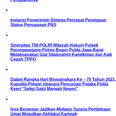
Instansi Pemerintah Diminta Percepat Penetapan
Status Penugasan PNS
Sinergitas TNI-POLRI Wilayah Hukum Polsek
Parungpanjang Polres Bogor Polda Jawa Barat
Melaksanakan Giat Silaturahmi Kamtibmas dan Ajak
Cegah TPPO
Dalam Rangka Hari Bhayangkara Ke – 75 Tahun 2021,
Kapolda Pimpin Upacara Pencucian Pataka Polda
Kepri “Seligi Sakti Marwah Negeri”
Iyos Berpesan Jadikan Multaqo Sarana Pembinaan
Umat Wujudkan Akhlakul Karimah