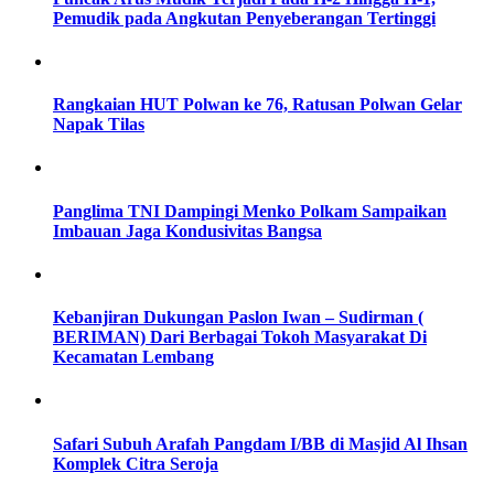
Pemudik pada Angkutan Penyeberangan Tertinggi
Rangkaian HUT Polwan ke 76, Ratusan Polwan Gelar
Napak Tilas
Panglima TNI Dampingi Menko Polkam Sampaikan
Imbauan Jaga Kondusivitas Bangsa
Kebanjiran Dukungan Paslon Iwan – Sudirman (
BERIMAN) Dari Berbagai Tokoh Masyarakat Di
Kecamatan Lembang
Safari Subuh Arafah Pangdam I/BB di Masjid Al Ihsan
Komplek Citra Seroja