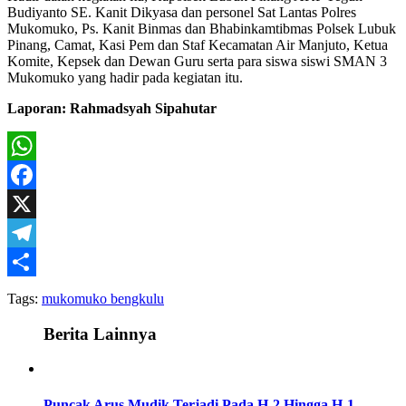
Budiyanto SE. Kanit Dikyasa dan personel Sat Lantas Polres
Mukomuko, Ps. Kanit Binmas dan Bhabinkamtibmas Polsek Lubuk
Pinang, Camat, Kasi Pem dan Staf Kecamatan Air Manjuto, Ketua
Komite, Kepsek dan Dewan Guru serta para siswa siswi SMAN 3
Mukomuko yang hadir pada kegiatan itu.
Laporan: Rahmadsyah Sipahutar
WhatsApp
Facebook
X
Telegram
Share
Tags:
mukomuko bengkulu
Berita Lainnya
Puncak Arus Mudik Terjadi Pada H-2 Hingga H-1,