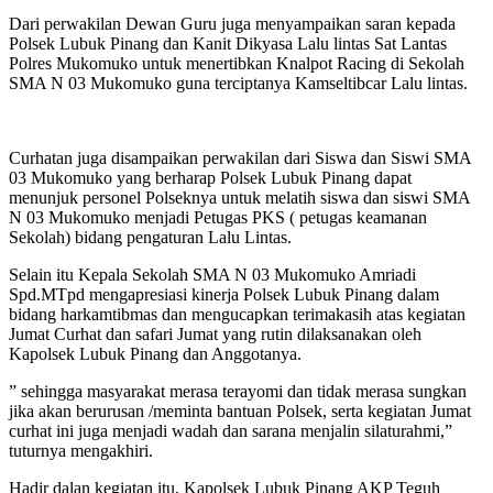
Dari perwakilan Dewan Guru juga menyampaikan saran kepada
Polsek Lubuk Pinang dan Kanit Dikyasa Lalu lintas Sat Lantas
Polres Mukomuko untuk menertibkan Knalpot Racing di Sekolah
SMA N 03 Mukomuko guna terciptanya Kamseltibcar Lalu lintas.
Curhatan juga disampaikan perwakilan dari Siswa dan Siswi SMA
03 Mukomuko yang berharap Polsek Lubuk Pinang dapat
menunjuk personel Polseknya untuk melatih siswa dan siswi SMA
N 03 Mukomuko menjadi Petugas PKS ( petugas keamanan
Sekolah) bidang pengaturan Lalu Lintas.
Selain itu Kepala Sekolah SMA N 03 Mukomuko Amriadi
Spd.MTpd mengapresiasi kinerja Polsek Lubuk Pinang dalam
bidang harkamtibmas dan mengucapkan terimakasih atas kegiatan
Jumat Curhat dan safari Jumat yang rutin dilaksanakan oleh
Kapolsek Lubuk Pinang dan Anggotanya.
” sehingga masyarakat merasa terayomi dan tidak merasa sungkan
jika akan berurusan /meminta bantuan Polsek, serta kegiatan Jumat
curhat ini juga menjadi wadah dan sarana menjalin silaturahmi,”
tuturnya mengakhiri.
Hadir dalan kegiatan itu, Kapolsek Lubuk Pinang AKP Teguh