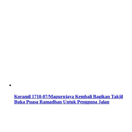
Koramil 1710-07/Mapurujaya Kembali Bagikan Takjil
Buka Puasa Ramadhan Untuk Pengguna Jalan