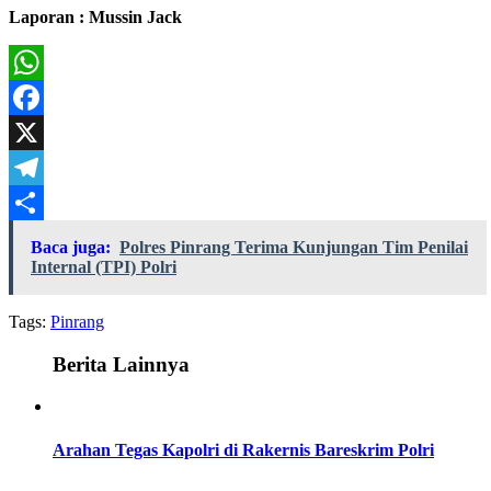
Laporan : Mussin Jack
WhatsApp
Facebook
X
Telegram
Share
Baca juga:
Polres Pinrang Terima Kunjungan Tim Penilai
Internal (TPI) Polri
Tags:
Pinrang
Berita Lainnya
Arahan Tegas Kapolri di Rakernis Bareskrim Polri