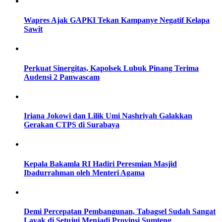
Wapres Ajak GAPKI Tekan Kampanye Negatif Kelapa
Sawit
Perkuat Sinergitas, Kapolsek Lubuk Pinang Terima
Audensi 2 Panwascam
Iriana Jokowi dan Lilik Umi Nashriyah Galakkan
Gerakan CTPS di Surabaya
Kepala Bakamla RI Hadiri Peresmian Masjid
Ibadurrahman oleh Menteri Agama
Demi Percepatan Pembangunan, Tabagsel Sudah Sangat
Layak di Setujui Menjadi Provinsi Sumteng