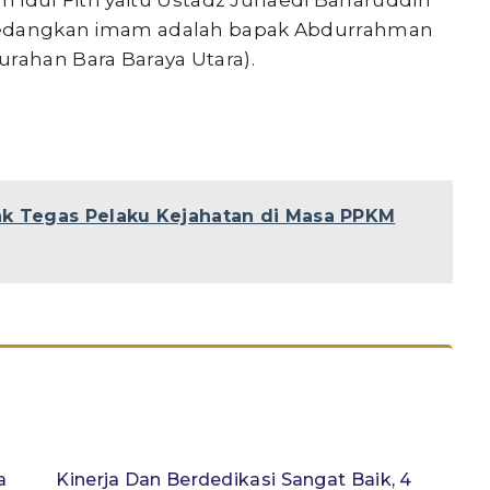
ul Fitri yaitu Ustadz Junaedi Baharuddin
. Sedangkan imam adalah bapak Abdurrahman
urahan Bara Baraya Utara).
ak Tegas Pelaku Kejahatan di Masa PPKM
a
Kinerja Dan Berdedikasi Sangat Baik, 4