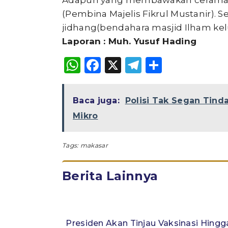
Adapun yang membawakan ceramah id
(Pembina Majelis Fikrul Mustanir)
jidhang(bendahara masjid Ilham kel
Laporan : Muh. Yusuf Hading
WhatsApp
Facebook
X
Telegram
Share
Baca juga:
Polisi Tak Segan Tind
Mikro
Tags:
makasar
Berita Lainnya
Presiden Akan Tinjau Vaksinasi Hingg