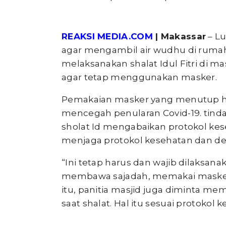
REAKSI MEDIA.COM
| Makassar
– L
agar mengambil air wudhu di rumah
melaksanakan shalat Idul Fitri di m
agar tetap menggunakan masker.
Pemakaian masker yang menutup hi
mencegah penularan Covid-19. tinda
sholat Id mengabaikan protokol kese
menjaga protokol kesehatan dan d
“Ini tetap harus dan wajib dilaksana
membawa sajadah, memakai masker,
itu, panitia masjid juga diminta m
saat shalat. Hal itu sesuai protokol 