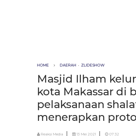
HOME
DAERAH
•
ZLIDESHOW
Masjid Ilham kelu
kota Makassar di 
pelaksanaan shala
menerapkan proto
|
|
Reaksi Media
13 Mei 2021
07:32