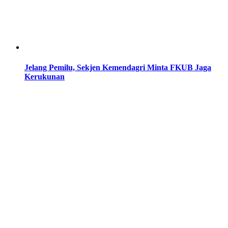
Jelang Pemilu, Sekjen Kemendagri Minta FKUB Jaga
Kerukunan