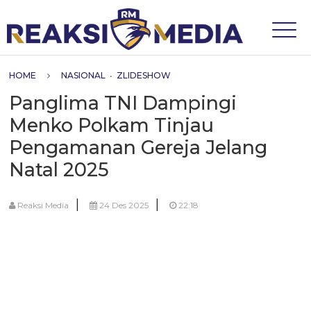
HOME
NASIONAL
•
ZLIDESHOW
Panglima TNI Dampingi
Menko Polkam Tinjau
Pengamanan Gereja Jelang
Natal 2025
|
|
Reaksi Media
24 Des 2025
22:18