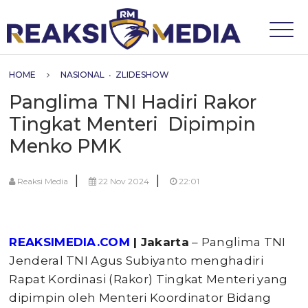
HOME
NASIONAL
•
ZLIDESHOW
Panglima TNI Hadiri Rakor
Tingkat Menteri Dipimpin
Menko PMK
|
|
Reaksi Media
22 Nov 2024
22:01
REAKSIMEDIA.COM
| Jakarta
– Panglima TNI
Jenderal TNI Agus Subiyanto menghadiri
Rapat Kordinasi (Rakor) Tingkat Menteri yang
dipimpin oleh Menteri Koordinator Bidang