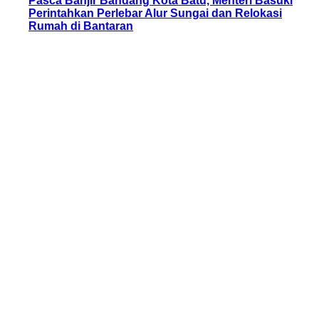
Pasca Banjir Bandang Kota Batu, Menteri Basuki
Perintahkan Perlebar Alur Sungai dan Relokasi
Rumah di Bantaran