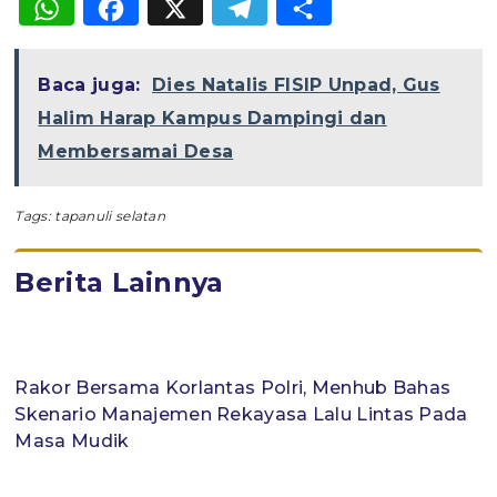
WhatsApp
Facebook
X
Telegram
Share
Baca juga:
Dies Natalis FISIP Unpad, Gus
Halim Harap Kampus Dampingi dan
Membersamai Desa
Tags:
tapanuli selatan
Berita Lainnya
Rakor Bersama Korlantas Polri, Menhub Bahas
Skenario Manajemen Rekayasa Lalu Lintas Pada
Masa Mudik