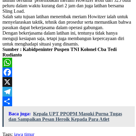
latihan bersama penembakan meriam Howitzer lebih dari 325 butir
peluru dalam waktu kurang dari 2 jam dan juga latihan bersama
Sling Load.
Salah satu tujuan latihan menembak meriam Howitzer ialah untuk
menyelaraskan taktik, tehnik dan prosedur serta memastikan bahwa
pasukan dapat bekerjasama dalam operasi gabungan.
Dengan bekerjasama dalam latihan ini, tentunya tidak hanya
menguji kesiapan saja, tetapi juga membangun kepercayaan diri
untuk menghadapi situasi yang dinamis.
Sumber : Kabidpeninter Puspen TNI Kolonel Cba Tedi
Rudianto
WhatsApp
Facebook
X
Telegram
Share
Baca juga:
Kepala UPT PPOPM Masuki Purna Tugas
dan Sampaikan Pesan Heroik Kepada Para Atlet
Tags:
jawa timur