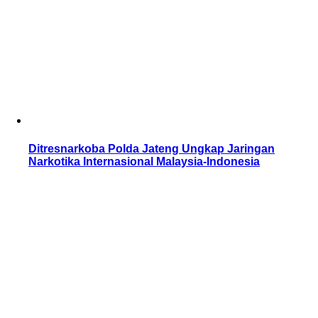
Ditresnarkoba Polda Jateng Ungkap Jaringan
Narkotika Internasional Malaysia-Indonesia