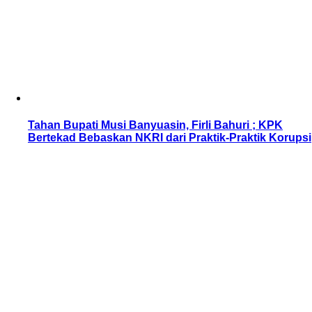
Tahan Bupati Musi Banyuasin, Firli Bahuri ; KPK
Bertekad Bebaskan NKRI dari Praktik-Praktik Korupsi