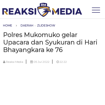
HOME
DAERAH
•
ZLIDESHOW
Polres Mukomuko gelar
Upacara dan Syukuran di Hari
Bhayangkara ke 76
|
|
Reaksi Media
05 Jul 2022
22:22