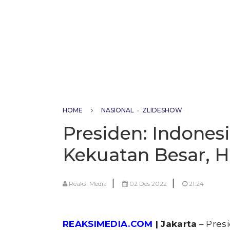
HOME
NASIONAL
•
ZLIDESHOW
Presiden: Indonesi
Kekuatan Besar, H
|
|
Reaksi Media
02 Des 2022
21:24
REAKSIMEDIA.COM
| Jakarta
– Pres