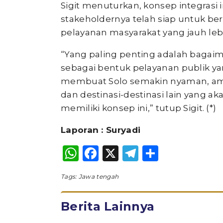
Sigit menuturkan, konsep integrasi i
stakeholdernya telah siap untuk be
pelayanan masyarakat yang jauh lebih
“Yang paling penting adalah bagaim
sebagai bentuk pelayanan publik ya
membuat Solo semakin nyaman, ama
dan destinasi-destinasi lain yang a
memiliki konsep ini,” tutup Sigit. (*)
Laporan : Suryadi
WhatsApp
Facebook
X
Telegram
Share
Tags:
Jawa tengah
Berita Lainnya