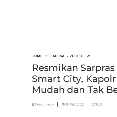
HOME
DAERAH
•
ZLIDESHOW
Resmikan Sarpras 
Smart City, Kapolr
Mudah dan Tak Ber
|
|
Reaksi Media
18 Feb 2022
18:29