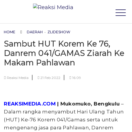
HOME
DAERAH
•
ZLIDESHOW
Sambut HUT Korem Ke 76,
Danrem 041/GAMAS Ziarah Ke
Makam Pahlawan
|
|
Reaksi Media
21 Feb 2022
16:09
REAKSIMEDIA.COM
| Mukomuko, Bengkulu
–
Dalam rangka menyambut Hari Ulang Tahun
(HUT) Ke-76 Korem 041/Gamas serta untuk
mengenang jasa para Pahlawan, Danrem