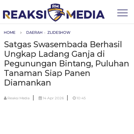
HOME
DAERAH
•
ZLIDESHOW
Satgas Swasembada Berhasil
Ungkap Ladang Ganja di
Pegunungan Bintang, Puluhan
Tanaman Siap Panen
Diamankan
|
|
Reaksi Media
14 Apr 2026
10:45