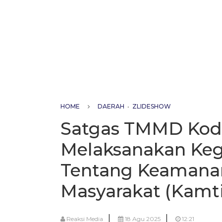
HOME
DAERAH
•
ZLIDESHOW
Satgas TMMD Kod
Melaksanakan Kegi
Tentang Keamanan
Masyarakat (Kamt
|
|
Reaksi Media
18 Agu 2025
12:21