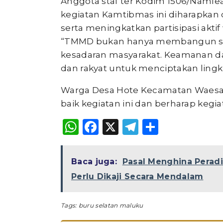
Anggota staf ter Kodim 1506/Naml
kegiatan Kamtibmas ini diharapk
serta meningkatkan partisipasi akt
“TMMD bukan hanya membangun sec
kesadaran masyarakat. Keamanan dan
dan rakyat untuk menciptakan lingk
Warga Desa Hote Kecamatan Waes
baik kegiatan ini dan berharap kegia
WhatsApp
Facebook
X
Telegram
Share
Baca juga:
Pasal Menghina Peradi
Perlu Dikaji Secara Mendalam
Tags:
buru selatan maluku