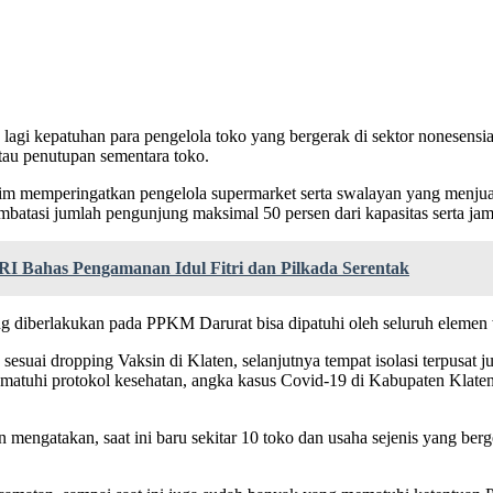
lagi kepatuhan para pengelola toko yang bergerak di sektor nonesensi
atau penutupan sementara toko.
tim memperingatkan pengelola supermarket serta swalayan yang menjual
batasi jumlah pengunjung maksimal 50 persen dari kapasitas serta ja
RI Bahas Pengamanan Idul Fitri dan Pilkada Serentak
ng diberlakukan pada PPKM Darurat bisa dipatuhi oleh seluruh eleme
 sesuai dropping Vaksin di Klaten, selanjutnya tempat isolasi terpusa
atuhi protokol kesehatan, angka kasus Covid-19 di Kabupaten Klaten
ngatakan, saat ini baru sekitar 10 toko dan usaha sejenis yang berge