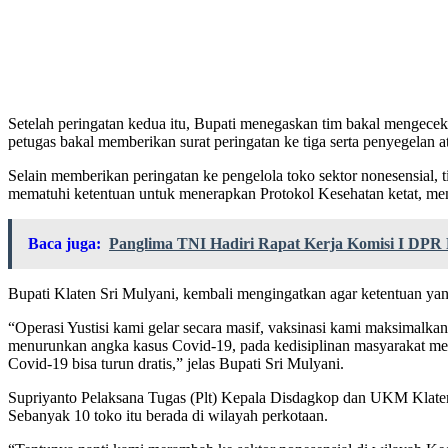
Setelah peringatan kedua itu, Bupati menegaskan tim bakal mengecek 
petugas bakal memberikan surat peringatan ke tiga serta penyegelan 
Selain memberikan peringatan ke pengelola toko sektor nonesensial, 
mematuhi ketentuan untuk menerapkan Protokol Kesehatan ketat, mem
Baca juga:
Panglima TNI Hadiri Rapat Kerja Komisi I DPR 
Bupati Klaten Sri Mulyani, kembali mengingatkan agar ketentuan ya
“Operasi Yustisi kami gelar secara masif, vaksinasi kami maksimalkan
menurunkan angka kasus Covid-19, pada kedisiplinan masyarakat mem
Covid-19 bisa turun dratis,” jelas Bupati Sri Mulyani.
Supriyanto Pelaksana Tugas (Plt) Kepala Disdagkop dan UKM Klaten me
Sebanyak 10 toko itu berada di wilayah perkotaan.