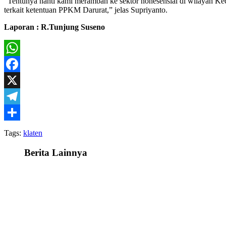
“Tentunya nanti kami merambah ke sektor nonesensial di wilayah K
terkait ketentuan PPKM Darurat,” jelas Supriyanto.
Laporan : R.Tunjung Suseno
WhatsApp
Facebook
X
Telegram
Share
Tags:
klaten
Berita Lainnya