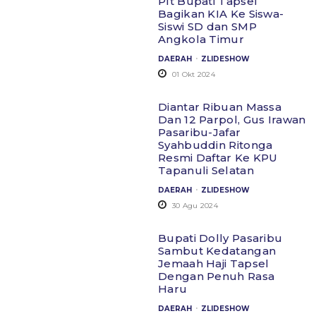
Plt Bupati Tapsel
Bagikan KIA Ke Siswa-
Siswi SD dan SMP
Angkola Timur
.
DAERAH
ZLIDESHOW
01 Okt 2024
Diantar Ribuan Massa
Dan 12 Parpol, Gus Irawan
Pasaribu-Jafar
Syahbuddin Ritonga
Resmi Daftar Ke KPU
Tapanuli Selatan
.
DAERAH
ZLIDESHOW
30 Agu 2024
Bupati Dolly Pasaribu
Sambut Kedatangan
Jemaah Haji Tapsel
Dengan Penuh Rasa
Haru
.
DAERAH
ZLIDESHOW