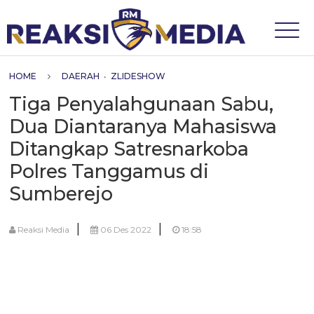
HOME
DAERAH
•
ZLIDESHOW
Tiga Penyalahgunaan Sabu,
Dua Diantaranya Mahasiswa
Ditangkap Satresnarkoba
Polres Tanggamus di
Sumberejo
|
|
Reaksi Media
06 Des 2022
18:58