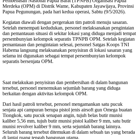
Pembebasan Nasional Papua Barat (TPNPB) Organisasi Papua
Merdeka (OPM) di Distrik Wame, Kabupaten Jayawijaya, Provinsi
Papua Pegunungan, pada hari kedua operasi, Sabtu (9/5/2026).
Kegiatan diawali dengan pergerakan tim patroli menuju sasaran.
Setelah menempati kedudukan, personel melaksanakan pengintaian
dan pemantauan situasi di sekitar lokasi yang diduga menjadi tempat
persembunyian kelompok separatis TPNPB OPM. Setelah kegiatan
pemantauan dan pengintaian selesai, personel Satgas Koops TNI
Habema langsung melaksanakan penyisiran di lokasi sasaran yang
selama ini digunakan sebagai tempat persembunyian kelompok
separatis bersenjata OPM.
Saat melakukan penyisiran dan pembersihan di dalam bangunan
tersebut, personel menemukan sejumlah barang yang diduga
berkaitan dengan aktivitas kelompok OPM.
Dari hasil patroli tersebut, personel mengamankan satu pucuk
senjata api campuran berupa pistol jenis airsoft gun Omega buatan
Tiongkok, satu pucuk senapan angin, tujuh belas butir munisi
kaliber 5,56 mm, tujuh butir munisi pistol kaliber 9 mm, satu butir
munisi revolver kaliber 9 mm, serta sejumlah barang lainnya.
Seluruh barang tersebut ditemukan di dalam sebuah tas yang berada
di lantai ruang tengah bangunan utama.