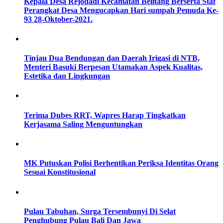
Kepala Desa Rejodadi Kecamatan Belitang Berserta Staf
Perangkat Desa Mengucapkan Hari sumpah Pemuda Ke-
93 28-Oktober-2021.
Tinjau Dua Bendungan dan Daerah Irigasi di NTB,
Menteri Basuki Berpesan Utamakan Aspek Kualitas,
Estetika dan Lingkungan
Terima Dubes RRT, Wapres Harap Tingkatkan
Kerjasama Saling Menguntungkan
MK Putuskan Polisi Berhentikan Periksa Identitas Orang
Sesuai Konstitusional
Pulau Tabuhan, Surga Tersembunyi Di Selat
Penghubung Pulau Bali Dan Jawa