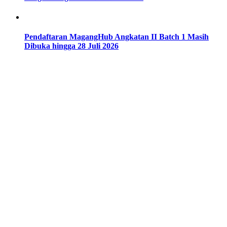
Pendaftaran MagangHub Angkatan II Batch 1 Masih
Dibuka hingga 28 Juli 2026