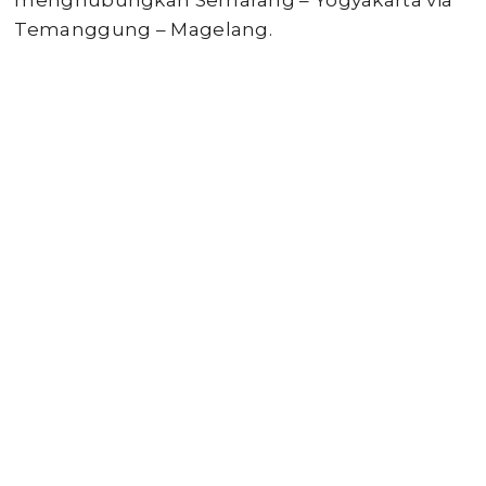
menghubungkan Semarang – Yogyakarta via
Temanggung – Magelang.