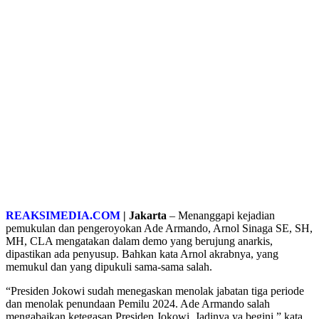
REAKSIMEDIA.COM
| Jakarta
– Menanggapi kejadian
pemukulan dan pengeroyokan Ade Armando, Arnol Sinaga SE, SH,
MH, CLA mengatakan dalam demo yang berujung anarkis,
dipastikan ada penyusup. Bahkan kata Arnol akrabnya, yang
memukul dan yang dipukuli sama-sama salah.
“Presiden Jokowi sudah menegaskan menolak jabatan tiga periode
dan menolak penundaan Pemilu 2024. Ade Armando salah
mengabaikan ketegasan Presiden Jokowi. Jadinya ya begini,” kata