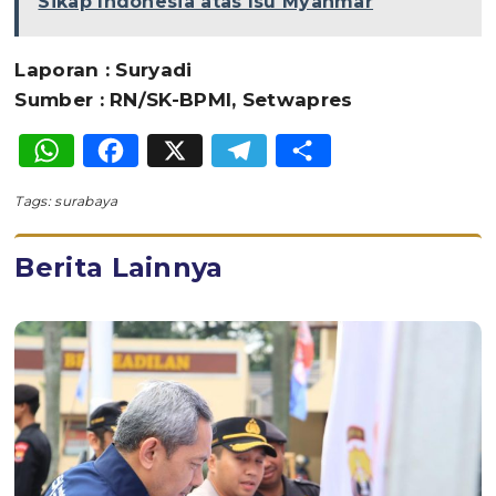
Sikap Indonesia atas Isu Myanmar
Laporan : Suryadi
Sumber : RN/SK-BPMI, Setwapres
WhatsApp
Facebook
X
Telegram
Share
Tags:
surabaya
Berita Lainnya