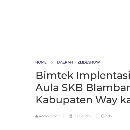
HOME
DAERAH
•
ZLIDESHOW
Bimtek Implentasi
Aula SKB Blamba
Kabupaten Way k
|
|
Reaksi Media
13 Okt 2021
15:15