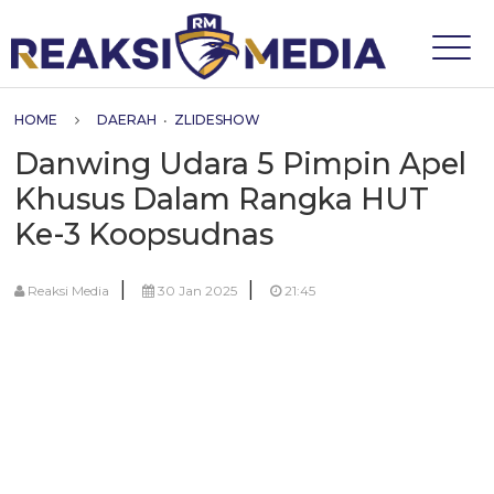
HOME
DAERAH
•
ZLIDESHOW
Danwing Udara 5 Pimpin Apel
Khusus Dalam Rangka HUT
Ke-3 Koopsudnas
|
|
Reaksi Media
30 Jan 2025
21:45