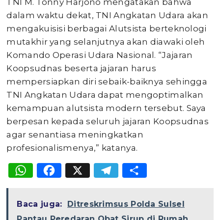
TNI M. Tonny Harjono mengatakan bahwa
dalam waktu dekat, TNI Angkatan Udara akan
mengakuisisi berbagai Alutsista berteknologi
mutakhir yang selanjutnya akan diawaki oleh
Komando Operasi Udara Nasional. “Jajaran
Koopsudnas beserta jajaran harus
mempersiapkan diri sebaik-baiknya sehingga
TNI Angkatan Udara dapat mengoptimalkan
kemampuan alutsista modern tersebut. Saya
berpesan kepada seluruh jajaran Koopsudnas
agar senantiasa meningkatkan
profesionalismenya,” katanya.
WhatsApp
Facebook
X
Telegram
Share
Baca juga:
Ditreskrimsus Polda Sulsel
Pantau Peredaran Obat Sirup di Rumah