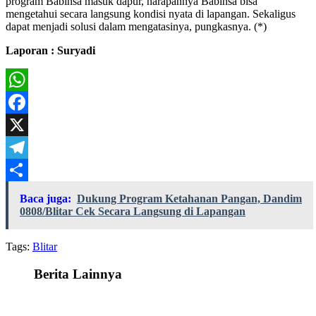
program Babinsa masuk dapur, harapannya Babinsa bisa
mengetahui secara langsung kondisi nyata di lapangan. Sekaligus
dapat menjadi solusi dalam mengatasinya, pungkasnya. (*)
Laporan : Suryadi
WhatsApp
Facebook
X
Telegram
Share
Baca juga:
Dukung Program Ketahanan Pangan, Dandim
0808/Blitar Cek Secara Langsung di Lapangan
Tags:
Blitar
Berita Lainnya