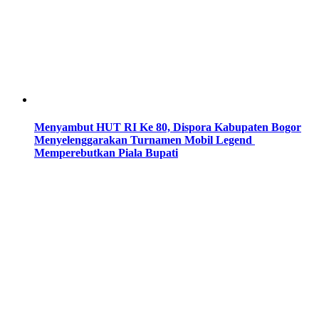
Menyambut HUT RI Ke 80, Dispora Kabupaten Bogor
Menyelenggarakan Turnamen Mobil Legend
Memperebutkan Piala Bupati