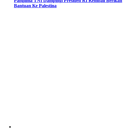
Panglima TNI Dampingi Presiden RI Kembali Berikan
Bantuan Ke Palestina