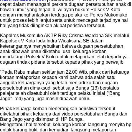
cepat dalam menangani perkara dugaan persetubuhan anak di
bawah umur yang terjadi di wilayah hukum Polsek V Koto
dengan menghantarkan terduga pelaku ke Polres Mukomuko
untuk proses lebih lanjut serta untuk mencegah terjadinya hal
hal yang tidak diinginkan akibat peristiwa tersebut.
Kapolres Mukomuko AKBP Riky Crisma Wardana SIK melalui
Kapolsek V Koto Ipda Indra Wicaksana SE dalam
keterangannya menyebutkan bahwa dugaan persetubuhan
anak dibawah umur diketahui usai keluarga korban
mendatangi Polsek V Koto untuk melaporkan telah terjadinya
dugaan tindak pidana tersebut kepada pihak yang berwajib.
“Pada Rabu malam sekitar jam 22.00 Wib, pihak dari keluarga
korban melaporkan kepada kami bahwa ada salah satu
anggota keluarganya yang telah menjadi korban dugaan
persetubuhan dimaksud, sebut saja Bunga (13) berstatus
pelajar telah disetubuhi oleh terduga pelaku inisial (“Bang
Jago”- red) yang juga masih dibawah umur.
Pihak keluarga korban menerangkan peristiwa tersebut
diketahui pihak keluarga dari video persetubuhan Bunga dan
Bang Jago yang disimpan di HP Bunga.
Mengetahui hal tersebut, keluarga korban langsung menyita hp
untuk barang bukti dan kemudian langsung melaporkan