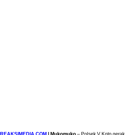
REAKSIMEDIA.COM
| Mukomuko
– Polsek V Koto gerak