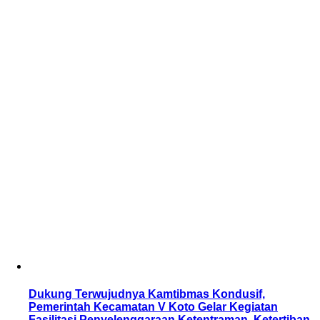
Dukung Terwujudnya Kamtibmas Kondusif,
Pemerintah Kecamatan V Koto Gelar Kegiatan
Fasilitasi Penyelenggaraan Ketentraman, Ketertiban