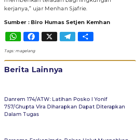
memberikan teladan bagi lingkungan
kerjanya,” ujar Menhan Sjafrie.
Sumber : Biro Humas Setjen Kemhan
WhatsApp
Facebook
X
Telegram
Share
Tags:
magelang
Berita Lainnya
Danrem 174/ATW: Latihan Posko I Yonif
757/Ghupta Vira Diharapkan Dapat Diterapkan
Dalam Tugas