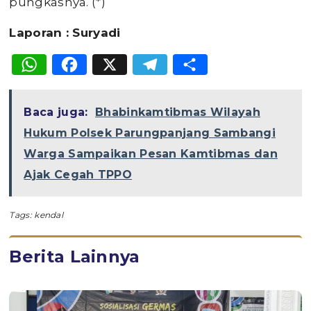
pungkasnya. (*)
Laporan : Suryadi
WhatsApp
Facebook
X
Telegram
Share
Baca juga:
Bhabinkamtibmas Wilayah
Hukum Polsek Parungpanjang Sambangi
Warga Sampaikan Pesan Kamtibmas dan
Ajak Cegah TPPO
Tags:
kendal
Berita Lainnya