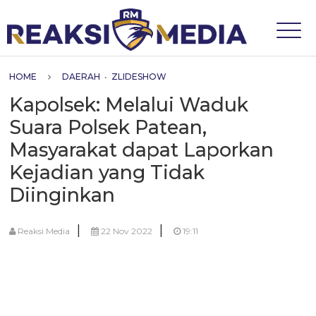
HOME
DAERAH
•
ZLIDESHOW
Kapolsek: Melalui Waduk
Suara Polsek Patean,
Masyarakat dapat Laporkan
Kejadian yang Tidak
Diinginkan
|
|
Reaksi Media
22 Nov 2022
19:11