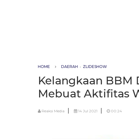
HOME
DAERAH
•
ZLIDESHOW
Kelangkaan BBM D
Mebuat Aktifitas
|
|
Reaksi Media
14 Jul 2021
00:24