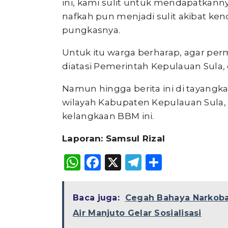
ini, kami sulit untuk mendapatkan
nafkah pun menjadi sulit akibat ken
pungkasnya.
Untuk itu warga berharap, agar per
diatasi Pemerintah Kepulauan Sula, 
Namun hingga berita ini di tayangk
wilayah Kabupaten Kepulauan Sula, b
kelangkaan BBM ini.
Laporan: Samsul Rizal
WhatsApp
Facebook
X
Telegram
Share
Baca juga:
Cegah Bahaya Narkoba
Air Manjuto Gelar Sosialisasi