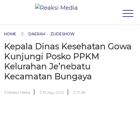
HOME
DAERAH
•
ZLIDESHOW
Kepala Dinas Kesehatan Gowa
Kunjungi Posko PPKM
Kelurahan Je’nebatu
Kecamatan Bungaya
|
|
Reaksi Media
15 Agu 2021
17:38