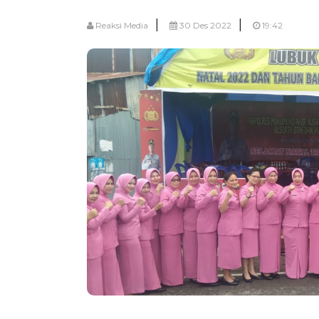
|
|
Reaksi Media
30 Des 2022
19:42