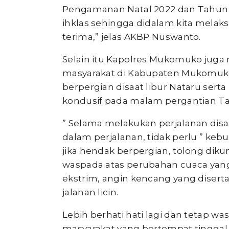
Pengamanan Natal 2022 dan Tahun 
ihklas sehingga didalam kita melaks
terima,” jelas AKBP Nuswanto.
Selain itu Kapolres Mukomuko ju
masyarakat di Kabupaten Mukomuk
berpergian disaat libur Nataru se
kondusif pada malam pergantian Ta
” Selama melakukan perjalanan disaa
dalam perjalanan, tidak perlu ” ke
jika hendak berpergian, tolong diku
waspada atas perubahan cuaca yang
ekstrim, angin kencang yang disert
jalanan licin.
Lebih berhati hati lagi dan tetap 
masyarakat yang bertempat tinggal 