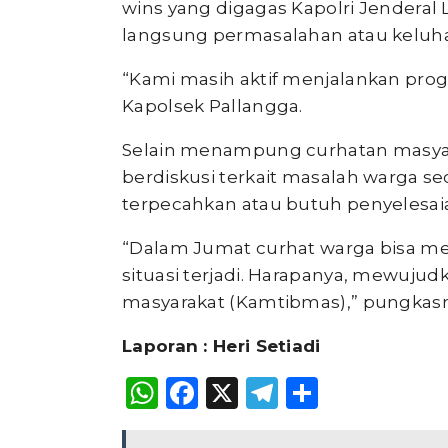
wins yang digagas Kapolri Jenderal
langsung permasalahan atau keluha
“Kami masih aktif menjalankan prog
Kapolsek Pallangga.
Selain menampung curhatan masyara
berdiskusi terkait masalah warga 
terpecahkan atau butuh penyelesai
“Dalam Jumat curhat warga bisa m
situasi terjadi. Harapanya, mewujud
masyarakat (Kamtibmas),” pungkasny
Laporan : Heri Setiadi
WhatsApp
Facebook
X
Telegram
Share