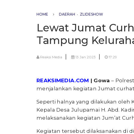
HOME
DAERAH
•
ZLIDESHOW
Lewat Jumat Curh
Tampung Kelurah
|
|
Reaksi Media
13 Jan 2023
17:29
REAKSIMEDIA.COM
| Gowa
– Polres
menjalankan kegiatan Jumat curhat
Seperti halnya yang dilakukan oleh
Kepala Desa Julupamai H. Abd. Kad
melaksanakan kegiatan Jum’at Curh
Kegiatan tersebut dilaksanakan di