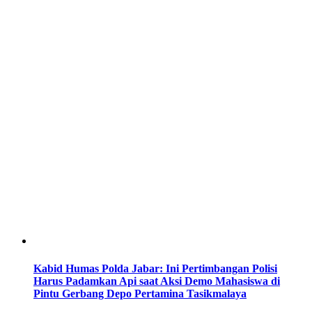
Kabid Humas Polda Jabar: Ini Pertimbangan Polisi
Harus Padamkan Api saat Aksi Demo Mahasiswa di
Pintu Gerbang Depo Pertamina Tasikmalaya